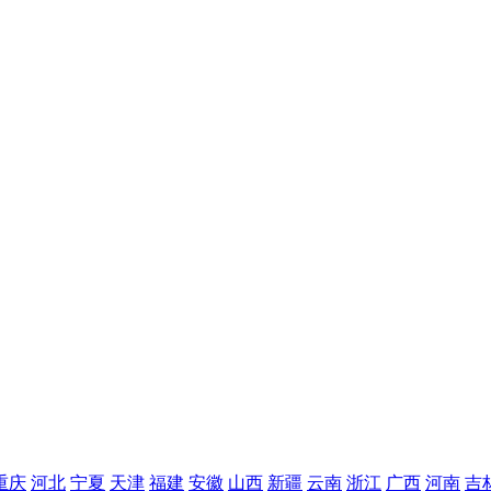
重庆
河北
宁夏
天津
福建
安徽
山西
新疆
云南
浙江
广西
河南
吉