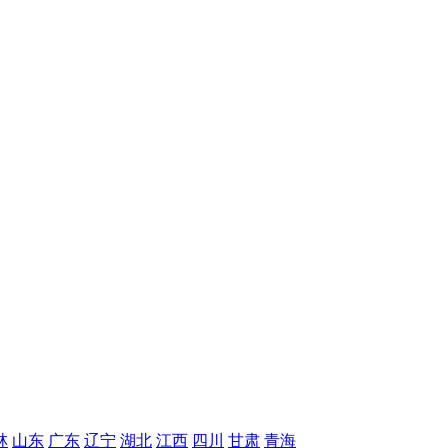
林
山东
广东
辽宁
湖北
江西
四川
甘肃
青海