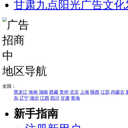
甘肃九点阳光广告文化
地区导航
全国：
黑龙江
海南
湖南
西藏
贵州
北京
上海
陕西
江苏
内蒙古
东
辽宁
湖北
江西
四川
甘肃
青海
新手指南