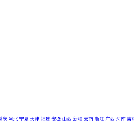
重庆
河北
宁夏
天津
福建
安徽
山西
新疆
云南
浙江
广西
河南
吉