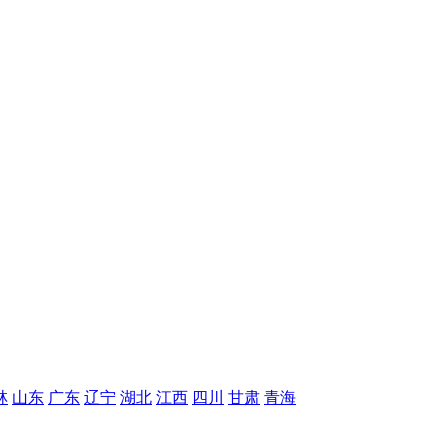
林
山东
广东
辽宁
湖北
江西
四川
甘肃
青海