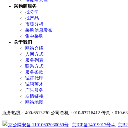
供应商入库
采购商服务
找公司
找产品
市场分析
采购信息发布
集中采购
关于我们
网站介绍
入网方式
服务列表
联系方式
服务条款
诚征代理
诚聘英才
广告服务
友情链接
网站地图
服务热线：400-6513230 公司总机：010-63716412 传真：
京公网安备 11010602030059号
|
京ICP备14019917号-4
|
京B2-