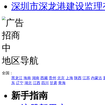
深圳市深龙港建设监理
地区导航
全国：
黑龙江
海南
湖南
西藏
贵州
北京
上海
陕西
江苏
内蒙古
东
辽宁
湖北
江西
四川
甘肃
青海
新手指南