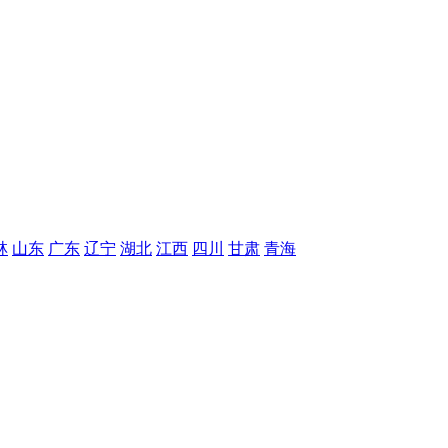
林
山东
广东
辽宁
湖北
江西
四川
甘肃
青海