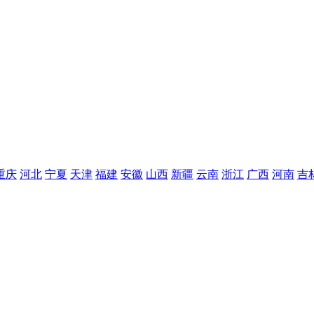
重庆
河北
宁夏
天津
福建
安徽
山西
新疆
云南
浙江
广西
河南
吉