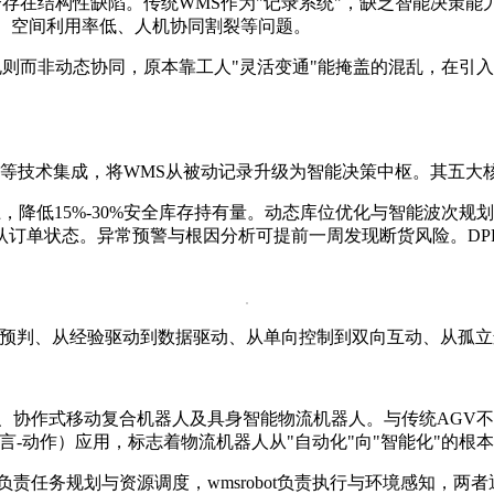
合存在结构性缺陷。传统WMS作为"记录系统"，缺乏智能决策
效、空间利用率低、人机协同割裂等问题。
规则而非动态协同，原本靠工人"灵活变通"能掩盖的混乱，在引
AI等技术集成，将WMS从被动记录升级为智能决策中枢。其五大
上，降低15%-30%安全库存持有量。动态库位优化与智能波次
认订单状态。异常预警与根因分析可提前一周发现断货风险。DP
动预判、从经验驱动到数据驱动、从单向控制到双向互动、从孤
器人、协作式移动复合机器人及具身智能物流机器人。与传统AGV
言-动作）应用，标志着物流机器人从"自动化"向"智能化"的根
AIWMS负责任务规划与资源调度，wmsrobot负责执行与环境感