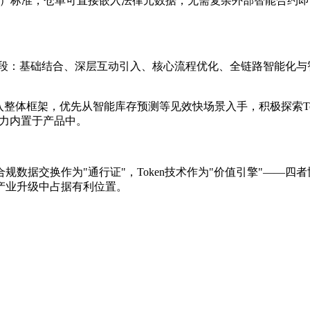
Token（MPT）标准，仓单可直接嵌入法律元数据，无需复杂外部智
可分为四阶段：基础结合、深层互动引入、核心流程优化、全链路智能
入整体框架，优先从智能库存预测等见效快场景入手，积极探索To
能力内置于产品中。
"，DPP合规数据交换作为"通行证"，Token技术作为"价值引擎
产业升级中占据有利位置。