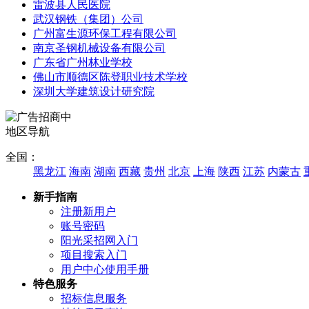
雷波县人民医院
武汉钢铁（集团）公司
广州富生源环保工程有限公司
南京圣钢机械设备有限公司
广东省广州林业学校
佛山市顺德区陈登职业技术学校
深圳大学建筑设计研究院
地区导航
全国：
黑龙江
海南
湖南
西藏
贵州
北京
上海
陕西
江苏
内蒙古
新手指南
注册新用户
账号密码
阳光采招网入门
项目搜索入门
用户中心使用手册
特色服务
招标信息服务