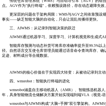
传统仓库管理系统（WMS）与自动导引车（AGV）的组
点。AGV作为"执行终端"，依赖预设路径，存在动态避障失
更深层的问题在于架构局限：WMS与AGV之间依靠预设
事实——缺乏智能大脑的自动化，只会让混乱传播得更快。
三、AIWMS：从记录到智能决策的跃迁
AIWMS通过机器学习、深度学习、计算机视觉和生成式
智能库存预测与动态补货可将库存准确率提升至99.5%以
径。自然语言交互使仓库管理员能通过语音命令查询库存、确
足迹、材料成分等合规数据。
AIWMS的核心价值在于实现四大转变：从被动记录到主
四、wmsrobot：智能执行终端的进化
wmsrobot涵盖自主移动机器人（AMR）、智能拣选机
年，具身智能物流仓储解决方案开始实现端到端VLA（视觉-语
wmsrobot与AIWMS构成"大脑+手脚"双引擎架构。