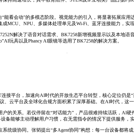
迈向“能看会动”的多模态阶段。视觉能力的引入，将显著拓展应
成MCU、NPU、多媒体处理单元及Wi-Fi、蓝牙连接能力，
52N解决了语音对话需求、BK7258新增视频显示以及本地语音唤
I玩具以及Phancy AI眼镜等选用了BK7258的解决方案。
从传统IoT连接平台，加速向AI时代的开放生态平台转型，核心定位
信协议、云平台及全球化合规方面积累了深厚基础。在AI时代，这
户的关系。若仅停留在“对话能力”，产品很难持续活跃，AI硬
阶段——设备能够主动理解用户习惯，在无需指令的情况下提供服务，
系统级协同。张韬提出“多Agent协同”构想：每一台设备都将成