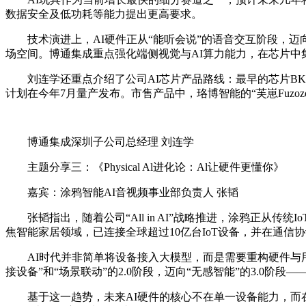
数据安全及低功耗等能力提出更高要求。
技术演进上，AI硬件正从“能听会说”的语音交互阶段，
场空间。博通集成重点强化端侧视觉与AI算力能力，在芯片中集
刘连学还重点介绍了公司AI芯片产品路线：最早的芯片BK72
计划在今年7月量产发布。市售产品中，珞博智能的“芙崽Fuzozo”A
博通集成深圳子公司总经理 刘连学
主题分享三：《Physical Al进化论：Al让硬件更懂你》
嘉宾：涂鸦智能AI音视频事业部负责人 张韬
张韬指出，随着公司“All in AI”战略推进，涂鸦正
焦智能家居领域，已连接全球超过10亿台IoT设备，并在通
AI时代并非简单将设备接入大模型，而是需要重构硬件与用
接设备”和“场景联动”的2.0阶段，迈向“无感智能”的3.0
基于这一趋势，未来AI硬件的核心不在单一设备能力，而在