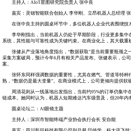
主持人：AIoT星图研究院负责人 张中良
嘉宾：灵锶智能联合创始人 李华刚、立昂机器人总经理 张
在张中良主持的圆桌环节中，多位机器人企业代表围绕技
李华刚指出，当前机器人仍处于早期阶段，行业更多集中在
系统，其性能与可靠性成为关键约束。在商业化上，其大载重
张健从产业落地角度指出，“数据获取”是当前重要瓶颈
采集方案破局，预计今年6月有相关产品发布。张健表示，公司
案。
张怀东同样强调数据的重要性，尤其在燃气、管道等特种
熟，“数据仍是最大变量”。在商业模式上，公司更倾向提供
周清花则从一线落地出发指出，当前约95%的订单仍集中在
链成本。她同时认为，机器人短期难达汽车级普及，但20年内
圆桌论坛二：AI眼镜主题
主持人：深圳市智能终端产业协会执行会长 安自能
嘉宾：四川影目科技有限公司副总裁 印传学、科大讯飞技