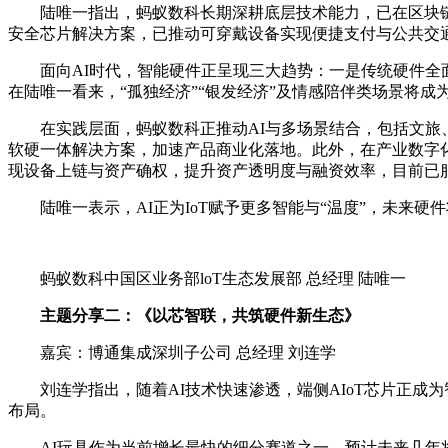
陆唯一指出，蚂蚁数科长期深耕底层技术能力，已在区块链、
安全芯片解决方案，已推动可穿戴设备实现便捷支付与公共交
面向AI时代，智能硬件正呈现三大趋势：一是传统硬件全
在陆唯一看来，“孤独经济”“银发经济”及情感陪伴类场景将成
在实践层面，蚂蚁数科正推动AI与多场景结合，包括文旅
软硬一体解决方案，加速产品商业化落地。此外，在产业数字化方
现设备上链与资产确权，提升资产透明度与融资效率，目前已
陆唯一表示，AI正为IoT赋予更多智能与“温度”，未
蚂蚁数科中国区业务部loT生态发展部 总经理 陆唯一
主题分享二：《以芯智联，共筑硬件新生态》
嘉宾：博通集成深圳子公司 总经理 刘连学
刘连学指出，随着AI技术快速渗透，端侧AIoT芯片正成
布局。
AI玩具作为当前增长最快的细分赛道之一，预计未来几年将