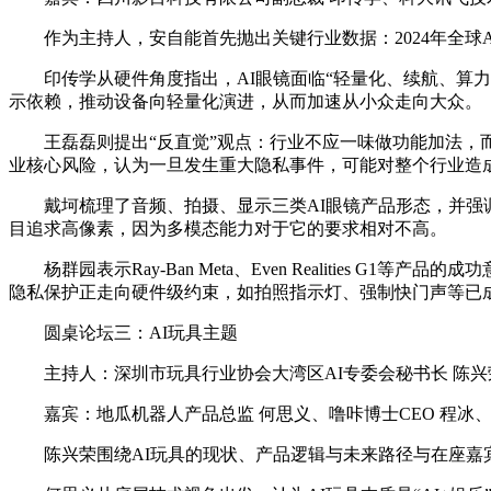
作为主持人，安自能首先抛出关键行业数据：2024年全球AI
印传学从硬件角度指出，AI眼镜面临“轻量化、续航、算
示依赖，推动设备向轻量化演进，从而加速从小众走向大众。
王磊磊则提出“反直觉”观点：行业不应一味做功能加法，
业核心风险，认为一旦发生重大隐私事件，可能对整个行业造成
戴坷梳理了音频、拍摄、显示三类AI眼镜产品形态，并
目追求高像素，因为多模态能力对于它的要求相对不高。
杨群园表示Ray-Ban Meta、Even Realiti
隐私保护正走向硬件级约束，如拍照指示灯、强制快门声等已
圆桌论坛三：AI玩具主题
主持人：深圳市玩具行业协会大湾区AI专委会秘书长 陈兴
嘉宾：地瓜机器人产品总监 何思义、噜咔博士CEO 程冰
陈兴荣围绕AI玩具的现状、产品逻辑与未来路径与在座嘉