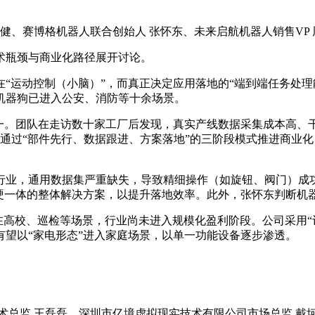
健、赛博格机器人联合创始人 张怀东、未来启航机器人销售VP 
术瓶颈与商业化路径展开讨论。
“运动控制（小脑）”，而真正决定应用落地的“端到端任务处
机器狗已进入公安、消防等十余场景。
之一。团队在走访数十家工厂后发现，真实产线数据采集成本高、
通过“部件先行、数据跟进、方案落地”的三阶段模式推进商业
行业，通用数据集严重缺失，导致精细操作（如旋钮、阀门）成
软硬一体的整体解决方案，以提升落地效率。此外，张怀东判断机
高校、巡检等场景，行业尚未进入规模化盈利阶段。公司采用“订
有望以“家电形态”进入家庭场景，以单一功能设备逐步渗透。
术总监 王磊磊、深圳市亿境虚拟现实技术有限公司市场总监 戴